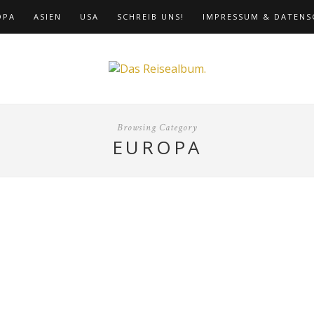
OPA
ASIEN
USA
SCHREIB UNS!
IMPRESSUM & DATENS
Browsing Category
EUROPA