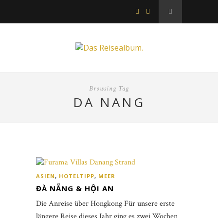
Browsing Tag
DA NANG
ASIEN
,
HOTELTIPP
,
MEER
ĐÀ NẴNG & HỘI AN
Die Anreise über Hongkong Für unsere erste
längere Reise dieses Jahr ging es zwei Wochen